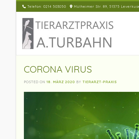
Skip
Telefon: 0214 503050
Mülheimer Str. 89, 51375 Leverkus
to
content
CORONA VIRUS
POSTED ON
18. MÄRZ 2020
BY
TIERARZT-PRAXIS