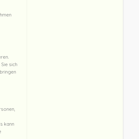
nahmen
ren.
 Sie sich
 bringen
rsonen,
Es kann
e