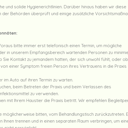
che und solide Hygienerichtlinien. Darüber hinaus haben wir diese
gen der Behörden überprüft und einige zusätzliche Vorsichtsmaß
onnöten:
oraus bitte immer erst telefonisch einen Termin, um mögliche
l der in unserem Empfangsbereich wartenden Personen zu minimie
 ob Sie Kontakt zu jemandem hatten, der sich unwohl fühlt, oder ob
ier von einer Symptom freien Person ihres Vertrauens in die Praxis
r im Auto auf ihren Termin zu warten.
suchen, beim Betreten der Praxis und beim Verlassen des
nfektionsmittel zu verwenden.
n mit Ihrem Haustier die Praxis betritt. Wir empfehlen Begleitpe
 möglicherweise bitten, vom Behandlungstisch zurückzutreten. 
on Ihnen trennen und in einen separaten Raum verbringen, um ein
s nicht persönlich!